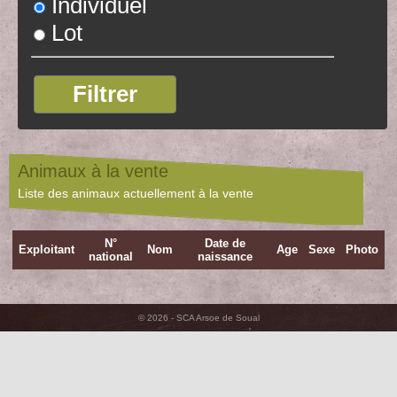
Individuel
Lot
Animaux à la vente
Liste des animaux actuellement à la vente
N°
Date de
Exploitant
Nom
Age
Sexe
Photo
national
naissance
© 2026 - SCA Arsoe de Soual